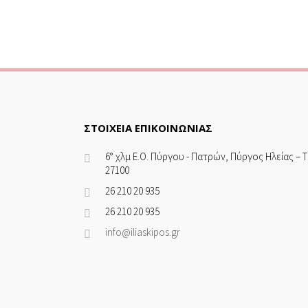
ΣΤΟΙΧΕΙΑ ΕΠΙΚΟΙΝΩΝΙΑΣ
6° χλμ Ε.Ο. Πύργου - Πατρών, Πύργος Ηλείας – Τ
27100
26 210 20 935
26 210 20 935
info@iliaskipos.gr